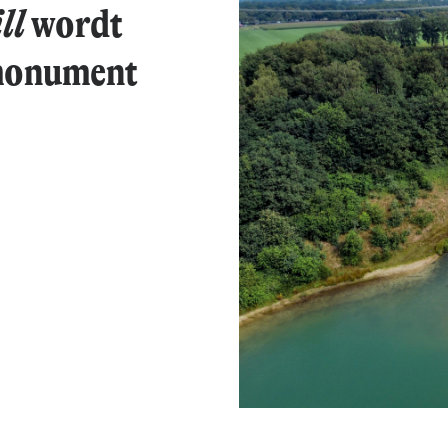
ll
wordt
smonument