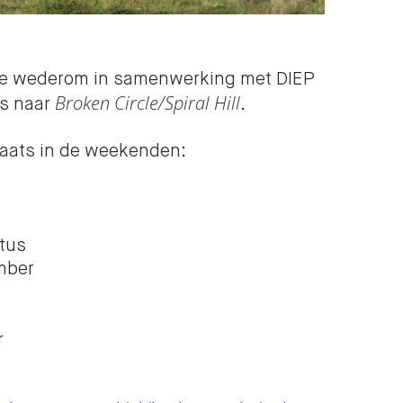
we wederom in samenwerking met DIEP
Broken Circle/Spiral Hill
es naar
.
laats in de weekenden:
tus
mber
r