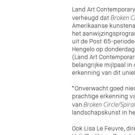
Land Art Contemporary
Broken Ci
verheugd dat
Amerikaanse kunstena
het aanwijzingsprogr
uit de Post 65-periode.
Hengelo op donderdag
(Land Art Contemporar
belangrijke mijlpaal i
erkenning van dit uni
“Onverwacht goed nie
prachtige erkenning va
Broken Circle/Spiral
van
landschapskunst in he
Ook Lisa Le Feuvre, di