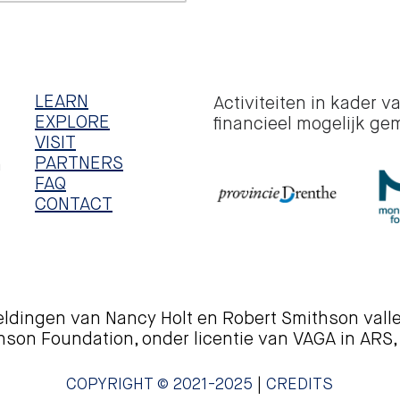
LEARN
Activiteiten in kader v
EXPLORE
financieel mogelijk ge
VISIT
PARTNERS
n
FAQ
CONTACT
ldingen van Nancy Holt en Robert Smithson vall
hson Foundation, onder licentie van VAGA in ARS,
COPYRIGHT © 2021-2025
|
CREDITS